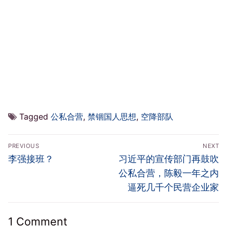
Tagged
公私合营
,
禁锢国人思想
,
空降部队
文
PREVIOUS
NEXT
章
Previous
Next
李强接班？
习近平的宣传部门再鼓吹
导
post:
post:
公私合营，陈毅一年之内
航
逼死几千个民营企业家
1 Comment