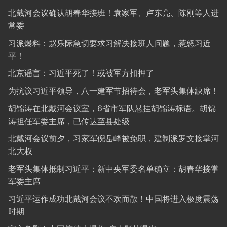
北戴河会议确认胡春华接班！袁家军、卢东亮、陈刚等人进
常委
习派爆料：赵乐际急切要求习解决接班人问题，惹怒习近
平！
北京谣言：习近平死了！或被军方扣押了
为抗议习近平领导，八一建军节招待会，老军头集体缺席！
胡锦涛在北戴河会议室，6省市军队悬挂胡锦涛标语。胡锦
涛担任军委主席，已传达至县处级
北戴河会议前夕，习家军倪岳峰被免职，建制派罗文接掌河
北大权
老军头集体抵制习近平；新中央军委名单确立：胡春华接掌
军委主席
习近平运作成功北戴河会议不欢而散！中国将进入极度震荡
时期