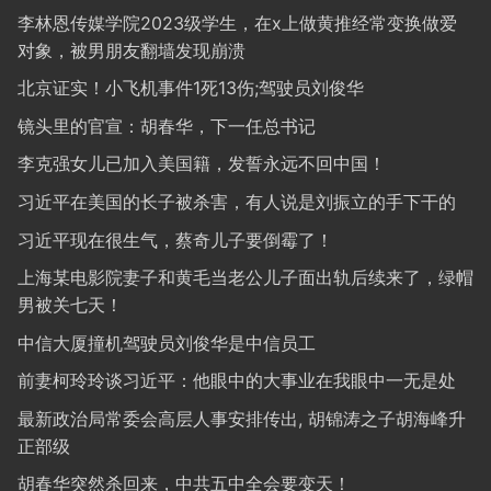
李林恩传媒学院2023级学生，在x上做黄推经常变换做爱
对象，被男朋友翻墙发现崩溃
北京证实！小飞机事件1死13伤;驾驶员刘俊华
镜头里的官宣：胡春华，下一任总书记
李克强女儿已加入美国籍，发誓永远不回中国！
习近平在美国的长子被杀害，有人说是刘振立的手下干的
习近平现在很生气，蔡奇儿子要倒霉了！
上海某电影院妻子和黄毛当老公儿子面出轨后续来了，绿帽
男被关七天！
中信大厦撞机驾驶员刘俊华是中信员工
前妻柯玲玲谈习近平：他眼中的大事业在我眼中一无是处
最新政治局常委会高层人事安排传出, 胡锦涛之子胡海峰升
正部级
胡春华突然杀回来，中共五中全会要变天！