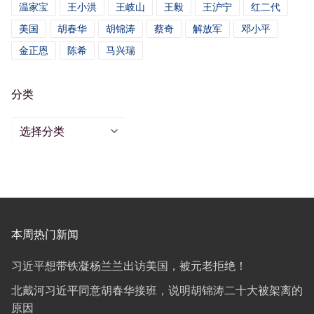
温家宝
王小洪
王岐山
王毅
王沪宁
红二代
美国
胡春华
胡锦涛
蔡奇
解放军
邓小平
金正恩
陈希
马兴瑞
分类
分
类
本周热门新闻
习近平想带铁凝杨兰兰出访美国，被元老拒绝！
北戴河习近平同意胡春华接班，说明胡锦涛二十大被架离的
原因