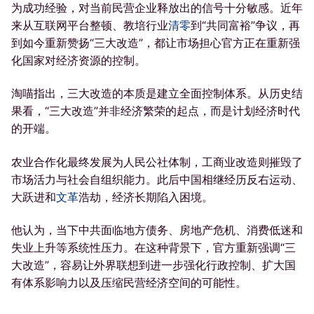
为成功经验，对当前民营企业释放出的信号十分敏感。近年
来从互联网平台整顿、教培行业
清零
到“共同富裕”争议，再
到如今重新赞扬“三大改造”，都让市场担心官方正在重新强
化国家对经济资源的控制。
淘喵指出，三大改造的本质是建立全面控制体系。从历史结
果看，“三大改造”并非经济繁荣的起点，而是计划经济时代
的开端。
农业合作化最终发展为人民公社体制，工商业改造则摧毁了
市场活力与社会自组织能力。此后中国相继经历反右运动、
大跃进和
文革
浩劫，经济长期陷入困境。
他认为，当下中共面临地方债务、房地产危机、消费低迷和
失业上升等系统性压力。在这种背景下，官方重新强调“三
大改造”，容易让外界联想到进一步强化行政控制、扩大国
有体系影响力以及压缩民营经济空间的可能性。