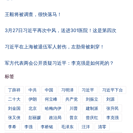
王毅将被调查，很快落马！
3月27日习近平再次中风，送进301医院！这是第四次
习近平在上海被退伍军人射伤，左肋骨被刺穿！
军方代表两会公开质疑习近平：李克强是如何死的？
标签
丁薛祥
中共
中国
习明泽
习近平
习近平下台
二十大
伊朗
何立峰
共产党
刘振立
刘源
刘金国
北京
哈梅内伊
川普
建制派
张升民
张又侠
彭丽媛
政治局
普京
曾庆红
李克强
李希
李强
李桥铭
毛泽东
汪洋
清零