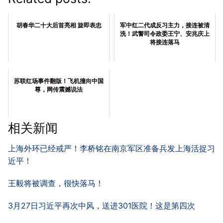
胡春华二十大后首亮相 旋即表忠
军中红二代成反习主力，接连被清
洗！武警司令政委王宁、安兆庆上
将接连落马
苏联红场事件翻版！飞机撞向中国
尊，网传震撼说法
相关新闻
上海外环已经戒严！李桥铭在南京军区准备兵发上海活捉习
近平！
王毅将被调查，很快落马！
3月27日习近平再次中风，送进301医院！这是第四次