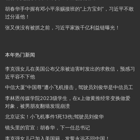
胡春华手中握有邓小平亲赐接班的“上方宝剑”，习近平不敢
过分逼他！
张又侠没有被抓之前，习近平家族千亿利益链曝光！
本年热门新闻
李克强女儿在美国公布父亲被迫害时发出的求救信，预感习
近平容不下他
中信大厦“中国尊”遭小飞机撞击 , 驾驶员刘俊华是中信员工
李林恩传媒学院2023级学生，在x上做黄推经常变换做爱
对象，被男朋友翻墙发现崩溃
北京证实！小飞机事件1死13伤;驾驶员刘俊华
镜头里的官宣：胡春华，下一任总书记
李克强女儿已加入美国籍，发誓永远不回中国！