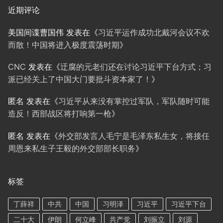
近期评论
美国间谍曹国伟
发表在《
习近平运作成功北戴河会议不欢
而散！中国将进入极度震荡时期
》
CNC
发表在《
迂腐的元老们还在讨论习近平下台方式；习
派已经关上了中国大门要批斗资本家了！
》
匿名
发表在《
习近平从来没有掌控过军队，军队随时可能
造反！西部战区将打响第一枪
》
匿名
发表在《
外交部发言人毛宁是毛泽东私生女，将接任
周恩来私生子王毅的外交部部长职务
》
标签
丁薛祥
中共
中国
习明泽
习近平
习近平下台
二十大
伊朗
何立峰
共产党
刘振立
刘源