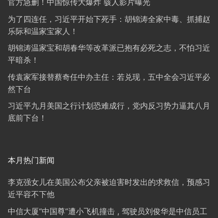
官方急删！中国惊传大爆炸 骇人影片曝光
为了四连任，习近平开始下死手：胡锦涛全家中毒、抓捕赵
乐际和温家宝家人！
胡锦涛温家宝和胡春华等改革派已抱有必死之志，不怕习近
平暗杀！
传袁家军接替蔡奇任中办主任：若兑现，五中全会习近平必
然下台
习近平九月美国之行计划恐难成行，党内反习势力逼其八月
底前下台！
本月热门新闻
李克强女儿在美国公布父亲被迫害时发出的求救信，预感习
近平容不下他
中信大厦“中国尊”遭小飞机撞击 , 驾驶员刘俊华是中信员工