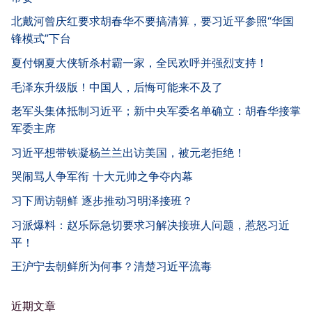
北戴河曾庆红要求胡春华不要搞清算，要习近平参照“华国
锋模式”下台
夏付钢夏大侠斩杀村霸一家，全民欢呼并强烈支持！
毛泽东升级版！中国人，后悔可能来不及了
老军头集体抵制习近平；新中央军委名单确立：胡春华接掌
军委主席
习近平想带铁凝杨兰兰出访美国，被元老拒绝！
哭闹骂人争军衔 十大元帅之争夺内幕
习下周访朝鲜 逐步推动习明泽接班？
习派爆料：赵乐际急切要求习解决接班人问题，惹怒习近
平！
王沪宁去朝鲜所为何事？清楚习近平流毒
近期文章