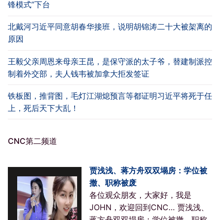
锋模式”下台
北戴河习近平同意胡春华接班，说明胡锦涛二十大被架离的
原因
王毅父亲周恩来母亲王昆，是保守派的太子爷，替建制派控
制着外交部，夫人钱韦被加拿大拒发签证
铁板图，推背图，毛灯江湖熄预言等都证明习近平将死于任
上，死后天下大乱！
CNC第二频道
贾浅浅、蒋方舟双双塌房：学位被
撤、职称被废
各位观众朋友，大家好，我是
JOHN，欢迎回到CNC… 贾浅浅、
蒋方舟双双塌房：学位被撤、职称