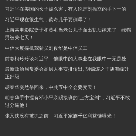
习近平在美国的长子被杀害，有人说是刘振立的手下干的
习近平现在很生气，蔡奇儿子要倒霉了！
上海某电影院妻子和黄毛当老公儿子面出轨后续来了，绿帽
男被关七天！
中信大厦撞机驾驶员刘俊华是中信员工
前妻柯玲玲谈习近平：他眼中的大事业在我眼中一无是处
最新政治局常委会高层人事安排传出, 胡锦涛之子胡海峰升
正部级
胡春华突然杀回来，中共五中全会要变天！
胡春华手中握有邓小平亲赐接班的“上方宝剑”，习近平不敢
过分逼他！
张又侠没有被抓之前，习近平家族千亿利益链曝光！