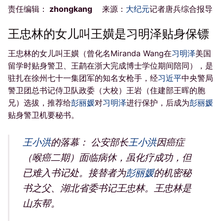
责任编辑：
zhongkang
来源：
大纪元
记者唐兵综合报导
王忠林的女儿叫王嫹是习明泽贴身保镖
王忠林的女儿叫王嫹（曾化名Miranda Wang在
习明泽
美国
留学时贴身警卫、王鹋在浙大完成博士学位期间陪同），是
驻扎在徐州七十一集团军的知名女枪手，经
习近平
中央警局
警卫团总书记侍卫队政委（大校）王岩（住建部王晖的胞
兄）选拔，推荐给
彭丽媛
对
习明泽
进行保护，后成为
彭丽媛
贴身警卫机要秘书。
王小洪
的落幕： 公安部长
王小洪
因癌症
（喉癌二期）面临病休，虽化疗成功，但
已难入书记处。接替者为
彭丽媛
的机密秘
书之父、湖北省委书记王忠林。王忠林是
山东帮。