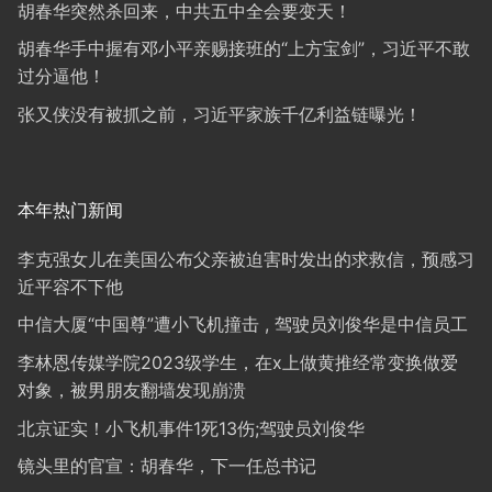
胡春华突然杀回来，中共五中全会要变天！
胡春华手中握有邓小平亲赐接班的“上方宝剑”，习近平不敢
过分逼他！
张又侠没有被抓之前，习近平家族千亿利益链曝光！
本年热门新闻
李克强女儿在美国公布父亲被迫害时发出的求救信，预感习
近平容不下他
中信大厦“中国尊”遭小飞机撞击 , 驾驶员刘俊华是中信员工
李林恩传媒学院2023级学生，在x上做黄推经常变换做爱
对象，被男朋友翻墙发现崩溃
北京证实！小飞机事件1死13伤;驾驶员刘俊华
镜头里的官宣：胡春华，下一任总书记