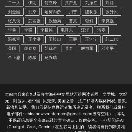
二十大
伊朗
何立峰
共产党
刘振立
刘源
刘金国
北京
哈梅内伊
川普
建制派
张升民
张又侠
彭丽媛
政治局
普京
朝鲜
李克强
李希
李强
李桥铭
毛泽东
汪洋
清零
温家宝
王小洪
王岐山
王毅
王沪宁
红二代
美国
胡春华
胡锦涛
蔡奇
解放军
邓小平
金正恩
陈希
马兴瑞
本站内容来自X以及各大海外中文网站万维网读者网、文学城、大纪
元、阿波罗, 看中国, 贝壳亲, 美国之音，法广和墙内媒体网易, 搜狐,
新浪和知乎。我们只是信息搬运者和历史记录者。联系我们或爆料
电子邮件: chinanewscentercom@gmail. com(没有空格），本站
不保证信息完全准确或经过官方确认，仅供参考。一些新闻是AI
(Chatgpt, Grok, Gemini ) 在互联网上扒的，读者请自行判断并核