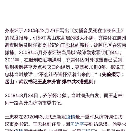
齐崇怀于2004年12月26日写出《女播音员死在市长床上》
的深度报导，引起中共山东高层的极大不满。齐崇怀在滕州
调查时触及时任市委书记的王忠林的腐败，被跨地区在济南
抓捕。2008年5月齐崇怀被当局以“敲诈勒索罪”判刑4年。
2011年，在服刑临近期满时，齐崇怀因对外披露自己受到
酷刑折磨甚至差点被灭口的经历，突然被加刑8年。据说王
忠林当时放话：“不会让齐崇怀活着出来的！”（
先前报导：
岳山：武汉书记王忠林升官 爆中共3潜规则
）
2018年3月24日，齐崇怀出狱，当时满头白发。而王忠林
则一路高升为济南市委书记。
王忠林在2020年3月武汉新冠
疫情
最严重时从济南调任武
汉市委书记。王忠林到任后，因
习近平
要到访武汉，他要求