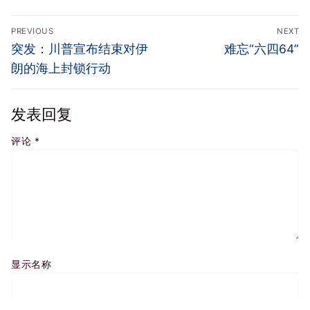
文
PREVIOUS
NEXT
章
Previous
Next
突发：川普宣布结束对伊
难忘“六四64”
导
post:
post:
朗的海上封锁行动
航
发表回复
评论
*
显示名称