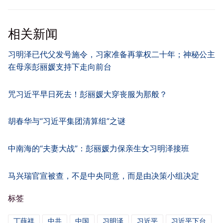
相关新闻
习明泽已代父发号施令，习家准备再掌权二十年；神秘公主
在母亲彭丽媛支持下走向前台
咒习近平早日死去！彭丽媛大穿丧服为那般？
胡春华与“习近平集团清算组”之谜
中南海的“夫妻大战”：彭丽媛力保亲生女习明泽接班
马兴瑞官宣被查，不是中央同意，而是由决策小组决定
标签
丁薛祥
中共
中国
习明泽
习近平
习近平下台