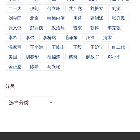
二十大
伊朗
何立峰
共产党
刘振立
刘源
刘金国
北京
哈梅内伊
川普
建制派
张升民
张又侠
彭丽媛
政治局
普京
朝鲜
李克强
李希
李强
李桥铭
毛泽东
汪洋
清零
温家宝
王小洪
王岐山
王毅
王沪宁
红二代
美国
胡春华
胡锦涛
蔡奇
解放军
邓小平
金正恩
陈希
马兴瑞
分类
分
类