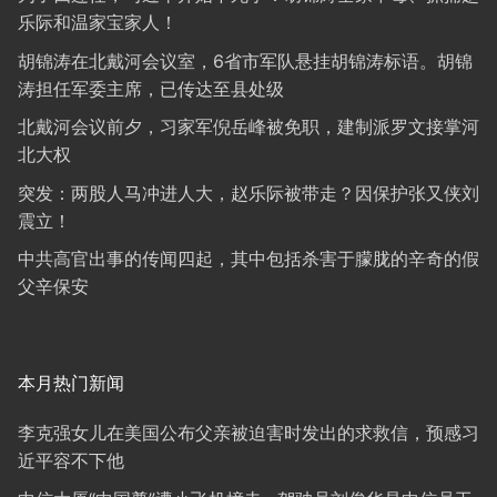
乐际和温家宝家人！
胡锦涛在北戴河会议室，6省市军队悬挂胡锦涛标语。胡锦
涛担任军委主席，已传达至县处级
北戴河会议前夕，习家军倪岳峰被免职，建制派罗文接掌河
北大权
突发：两股人马冲进人大，赵乐际被带走？因保护张又侠刘
震立！
中共高官出事的传闻四起，其中包括杀害于朦胧的辛奇的假
父辛保安
本月热门新闻
李克强女儿在美国公布父亲被迫害时发出的求救信，预感习
近平容不下他