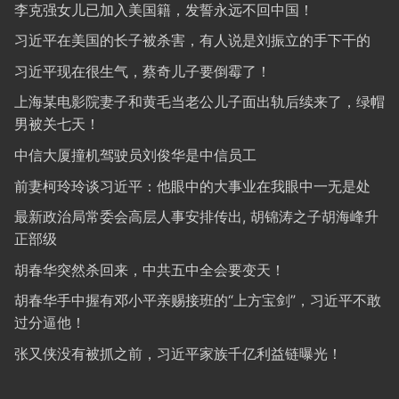
李克强女儿已加入美国籍，发誓永远不回中国！
习近平在美国的长子被杀害，有人说是刘振立的手下干的
习近平现在很生气，蔡奇儿子要倒霉了！
上海某电影院妻子和黄毛当老公儿子面出轨后续来了，绿帽
男被关七天！
中信大厦撞机驾驶员刘俊华是中信员工
前妻柯玲玲谈习近平：他眼中的大事业在我眼中一无是处
最新政治局常委会高层人事安排传出, 胡锦涛之子胡海峰升
正部级
胡春华突然杀回来，中共五中全会要变天！
胡春华手中握有邓小平亲赐接班的“上方宝剑”，习近平不敢
过分逼他！
张又侠没有被抓之前，习近平家族千亿利益链曝光！