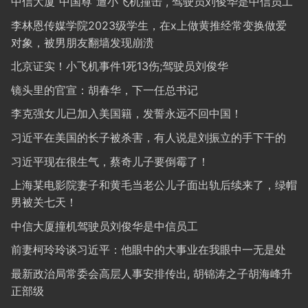
中信大厦“中国尊”遭小飞机撞击 , 驾驶员刘俊华是中信员工
李林恩传媒学院2023级学生，在x上做黄推经常变换做爱
对象，被男朋友翻墙发现崩溃
北京证实！小飞机事件1死13伤;驾驶员刘俊华
镜头里的官宣：胡春华，下一任总书记
李克强女儿已加入美国籍，发誓永远不回中国！
习近平在美国的长子被杀害，有人说是刘振立的手下干的
习近平现在很生气，蔡奇儿子要倒霉了！
上海某电影院妻子和黄毛当老公儿子面出轨后续来了，绿帽
男被关七天！
中信大厦撞机驾驶员刘俊华是中信员工
前妻柯玲玲谈习近平：他眼中的大事业在我眼中一无是处
最新政治局常委会高层人事安排传出, 胡锦涛之子胡海峰升
正部级