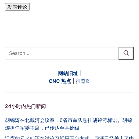
Search
for:
网站旧址
|
CNC 热点
|
推背图
24小时内热门新闻
胡锦涛在北戴河会议室，6省市军队悬挂胡锦涛标语。胡锦
涛担任军委主席，已传达至县处级
迂腐的元老们还在讨论习近平下台方式；习派已经关上了中