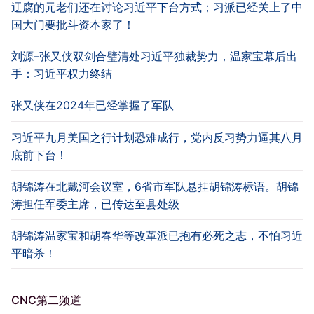
迂腐的元老们还在讨论习近平下台方式；习派已经关上了中
国大门要批斗资本家了！
刘源–张又侠双剑合璧清处习近平独裁势力，温家宝幕后出
手：习近平权力终结
张又侠在2024年已经掌握了军队
习近平九月美国之行计划恐难成行，党内反习势力逼其八月
底前下台！
胡锦涛在北戴河会议室，6省市军队悬挂胡锦涛标语。胡锦
涛担任军委主席，已传达至县处级
胡锦涛温家宝和胡春华等改革派已抱有必死之志，不怕习近
平暗杀！
CNC第二频道