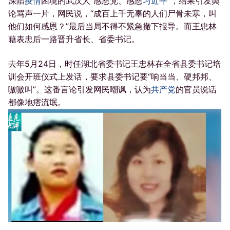
深陷
疫情
困境的武汉人“感恩党、感恩
习近平
”，结果引发舆
论骂声一片，网民说，“成百上千无辜的人们尸骨未寒，叫
他们如何感恩？”最后当局不得不紧急撤下报导。而王忠林
藉表忠后一路晋升省长、省委书记。
去年5月24日，时任湖北省委书记王忠林在全省县委书记培
训会开班仪式上发话，要求县委书记要“响当当、硬邦邦、
嗷嗷叫”。这番言论引发网民嘲讽，认为
共产党
的官员说话
都像地痞流氓。