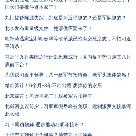
国大门要批斗资本家了！
九门提督陈源失踪，到底是习近平抓的？还是军队抓的？
北京发布重量级文件！凭票供应要来了？
胡锦涛温家宝和胡春华等改革派已抱有必死之志，不怕习近
平暗杀！
习近平九月美国之行计划恐难成行，党内反习势力逼其八月
底前下台！
为抗议习近平领导，八一建军节招待会，老军头集体缺席！
精准算计！6个月-3年不准出境 废掉你的永居
北京谣言：习近平死了！或被军方扣押了
北戴河会议前夕，习家军倪岳峰被免职，建制派罗文接掌河
北大权
习下周访朝鲜 逐步推动习明泽接班？
王沪宁去朝鲜所为何事？清楚习近平流毒