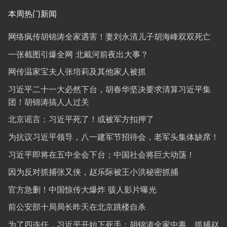
本周热门新闻
网络疯传胡锦涛全家遇害！妻刘永清儿子胡海峰双双死亡
一张截图引爆全网 北戴河前夜出大事？
网传温家宝夫人张培莉及其他家人被抓
习近平二十一大必然下台，胡春华坚决要求清算习近平集
团！胡锦涛搞人人过关
北京谣言：习近平死了！或被军方扣押了
为抗议习近平领导，八一建军节招待会，老军头集体缺席！
习近平即将在五中全会下台；中国社会将巨大动荡！
因为反对抓捕张又侠，赵乐际被王小洪秘密抓捕
官方急删！中国惊传大爆炸 骇人影片曝光
前公安部十局局长昨天在北京跳楼自杀
为了四连任，习近平开始下死手：胡锦涛全家中毒、抓捕赵