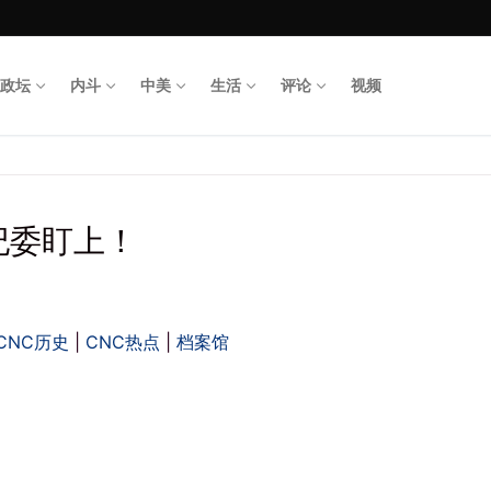
政坛
内斗
中美
生活
评论
视频
Search for
纪委盯上！
CNC历史
|
CNC热点
|
档案馆