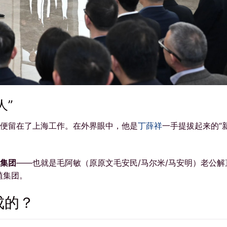
人”
便留在了上海工作。在外界眼中，他是
丁薛祥
一手提拔起来的“
集团
——也就是毛阿敏（原原文毛安民/马尔米/马安明）老公解
植集团。
成的？