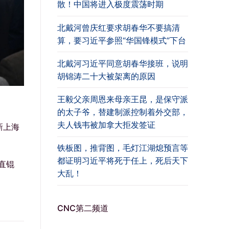
散！中国将进入极度震荡时期
北戴河曾庆红要求胡春华不要搞清
算，要习近平参照“华国锋模式”下台
北戴河习近平同意胡春华接班，说明
胡锦涛二十大被架离的原因
王毅父亲周恩来母亲王昆，是保守派
的太子爷，替建制派控制着外交部，
夫人钱韦被加拿大拒发签证
新上海
铁板图，推背图，毛灯江湖熄预言等
都证明习近平将死于任上，死后天下
直锟
大乱！
CNC第二频道