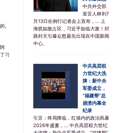
中共外交部
发言人林剑7
月13日在例行记者会上宣布，… 上
的。
海犹如敌占区，习近平如临大敌！封
路封天引爆众怒最先出现在中国新闻
中心。
阿
了
习
中共高层权
力世纪大洗
牌：新中央
军委成立，
“福建帮”总
崩溃内幕全
纪录
引言：终局降临，红墙内的政治风暴
2026年盛夏，… 中共高层权力世纪
大洗牌：新中央军委成立，“福建帮”