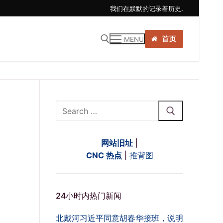
我们在默默的记录着历史.
首页
MENU
:
Search
for:
网站旧址
|
CNC 热点
|
推背图
24小时内热门新闻
北戴河习近平同意胡春华接班，说明