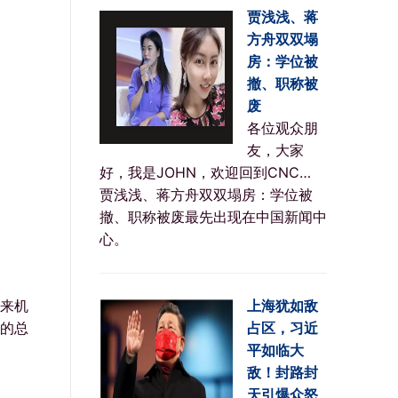
贾浅浅、蒋
方舟双双塌
房：学位被
撤、职称被
废
各位观众朋
友，大家
好，我是JOHN，欢迎回到CNC…
贾浅浅、蒋方舟双双塌房：学位被
撤、职称被废最先出现在中国新闻中
心。
来机
上海犹如敌
的总
占区，习近
平如临大
敌！封路封
天引爆众怒