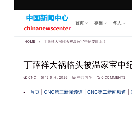
Skip
to
content
首页
存档
华人
HOME
丁薛祥大祸临头被温家宝中纪委盯上！
丁薛祥大祸临头被温家宝中
CNC
15 6 月, 2026
中共内斗
0 COMMENTS
首页
|
CNC第三新闻频道
|
CNC第二新闻频道
|