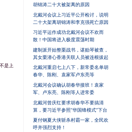
胡锦涛二十大被架离的原因
北戴河会议上习近平公开检讨，说明
二十大架离胡锦涛和李克强死亡原因
习近平运作成功北戴河会议不欢而
散！中国将进入极度震荡时期
建制派开始整栗战书，谌贻琴被查，
其女栗潜心香港关联人员被连根拔起
不是上
北戴河重启七上八下，新常委名单胡
春华、陈刚、袁家军卢东亮等
北戴河会议确认胡春华接班！袁家
军、卢东亮、陈刚等人进常委
北戴河曾庆红要求胡春华不要搞清
算，要习近平参照“华国锋模式”下台
夏付钢夏大侠斩杀村霸一家，全民欢
呼并强烈支持！