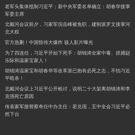
老军头集体抵制习近平；新中央军委名单确立：胡春华接掌
军委主席
北戴河会议前夕，习家军倪岳峰被免职，建制派罗文接掌河
北大权
官方急删！中国惊传大爆炸 骇人影片曝光
为了四连任，习近平开始下死手：胡锦涛全家中毒、抓捕赵
乐际和温家宝家人！
胡锦涛温家宝和胡春华等改革派已抱有必死之志，不怕习近
平暗杀！
北戴河会议上习近平公开检讨，说明二十大架离胡锦涛和李
克强死亡原因
传袁家军接替蔡奇任中办主任：若兑现，五中全会习近平必
然下台