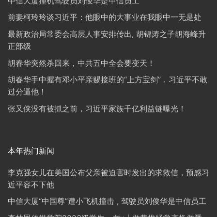
中信大厦撞机驾驶员刘俊华是中信员工
前妻柯玲玲谈习近平：他眼中的大事业在我眼中一无是处
最新政治局常委会高层人事安排传出, 胡锦涛之子胡海峰升
正部级
胡春华突然杀回来，中共五中全会要变天！
胡春华手中握有邓小平亲赐接班的“上方宝剑”，习近平不敢
过分逼他！
张又侠没有被抓之前，习近平家族千亿利益链曝光！
本年热门新闻
李克强女儿在美国公布父亲被迫害时发出的求救信，预感习
近平容不下他
中信大厦“中国尊”遭小飞机撞击 , 驾驶员刘俊华是中信员工