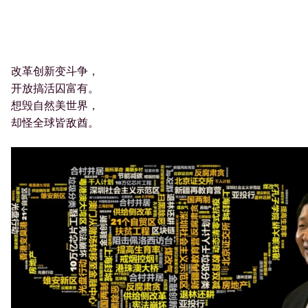
改革创新变斗争，
开放搞活囚富有。
想毁自然美世界，
却怪全球皆敌酋。