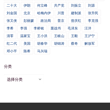
二十大
伊朗
何立峰
共产党
刘振立
刘源
刘金国
北京
哈梅内伊
川普
建制派
张升民
张又侠
彭丽媛
政治局
普京
曾庆红
李克强
李希
李强
李桥铭
栗战书
毛泽东
汪洋
清零
温家宝
王小洪
王岐山
王毅
王沪宁
红二代
美国
胡春华
胡锦涛
蔡奇
解放军
邓小平
陈希
马兴瑞
分类
分
类