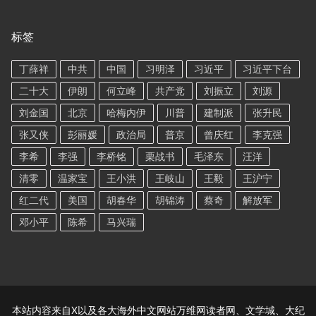
标签
丁薛祥
中共
中国
习明泽
习近平
习近平下台
二十大
伊朗
何立峰
共产党
刘振立
刘源
刘金国
北京
哈梅内伊
川普
建制派
张升民
张又侠
彭丽媛
政治局
普京
曾庆红
李克强
李希
李强
李桥铭
栗战书
毛泽东
汪洋
清零
温家宝
王小洪
王岐山
王毅
王沪宁
红二代
美国
胡春华
胡锦涛
蔡奇
解放军
邓小平
陈希
马兴瑞
本站内容来自X以及各大海外中文网站万维网读者网、文学城、大纪