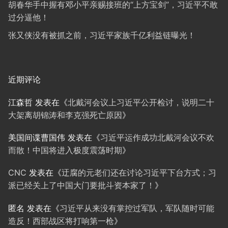
胡春华手中握有邓小平亲赐接班的“上方宝剑”，习近平不敢
过分逼他！
张又侠没有被抓之前，习近平家族千亿利益链曝光！
近期评论
江森哲
发表在《
北戴河会议上习近平公开检讨，说明二十
大架离胡锦涛和李克强死亡原因
》
美国间谍曹国伟
发表在《
习近平运作成功北戴河会议不欢
而散！中国将进入极度震荡时期
》
CNC
发表在《
迂腐的元老们还在讨论习近平下台方式；习
派已经关上了中国大门要批斗资本家了！
》
匿名
发表在《
习近平从来没有掌控过军队，军队随时可能
造反！西部战区将打响第一枪
》