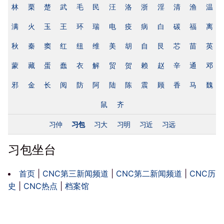
林
栗
楚
武
毛
民
汪
洛
浙
淫
清
渔
温
满
火
玉
王
环
瑞
电
疫
病
白
碳
福
离
秋
秦
窦
红
纽
维
美
胡
自
艮
芯
苗
英
蒙
藏
蛋
蠢
衣
解
贸
贺
赖
赵
辛
通
邓
邪
金
长
阅
防
阿
陆
陈
震
顾
香
马
魏
鼠
齐
习仲
习包
习大
习明
习近
习远
习包坐台
首页
|
CNC第三新闻频道
|
CNC第二新闻频道
|
CNC历
史
|
CNC热点
|
档案馆