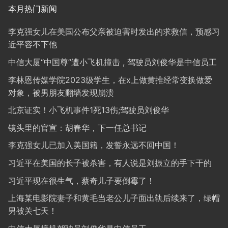
本月热门新闻
李克强女儿在美国公布父亲被迫害时发出的求救信，预感习
近平容不下他
中信大厦“中国尊”遭小飞机撞击 , 驾驶员刘俊华是中信员工
李林恩传媒学院2023级学生，在x上做黄推经常变换做爱
对象，被男朋友翻墙发现崩溃
北京证实！小飞机事件1死13伤;驾驶员刘俊华
镜头里的官宣：胡春华，下一任总书记
李克强女儿已加入美国籍，发誓永远不回中国！
习近平在美国的长子被杀害，有人说是刘振立的手下干的
习近平现在很生气，蔡奇儿子要倒霉了！
上海某电影院妻子和黄毛当老公儿子面出轨后续来了，绿帽
男被关七天！