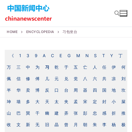
Skip
to
content
HOME
ENCYCLOPEDIA
习包坐台
Search for:
《
1
3
9
A
C
E
G
M
N
S
T
Y
丁
万
三
中
为
习
乾
于
五
亡
人
任
伊
何
佩
信
修
傅
儿
元
兑
党
八
六
共
凉
刘
半
华
卖
博
反
口
台
周
器
四
国
地
坎
坤
墙
多
大
天
太
夹
孟
宋
定
封
小
屎
山
巴
巽
干
幽
建
弄
张
彭
忠
感
折
推
收
文
新
无
旧
晶
曾
月
朝
朱
李
杨
极