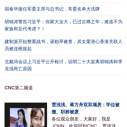
胡春华接任军委主席与总书记，常委名单大洗牌
胡锦涛警告习近平：你家大业大，已过古稀之年，难道不为
家族和后代考虑？！
建制派开始整栗战书，谌贻琴被查，其女栗潜心香港关联人
员被连根拔起
北戴河会议上习近平公开检讨，说明二十大架离胡锦涛和李
克强死亡原因
CNC第二频道
贾浅浅、蒋方舟双双塌房：学位被
撤、职称被废
各位观众朋友，大家好，我是
JOHN，欢迎回到CNC… 贾浅浅、