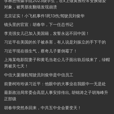
李林恩传媒学院2023级学生，在x上做黄推经常变换做爱
对象，被男朋友翻墙发现崩溃
北京证实！小飞机事件1死13伤;驾驶员刘俊华
镜头里的官宣：胡春华，下一任总书记
李克强女儿已加入美国籍，发誓永远不回中国！
习近平在美国的长子被杀害，有人说是刘振立的手下干的
习近平现在很生气，蔡奇儿子要倒霉了！
上海某电影院妻子和黄毛当老公儿子面出轨后续来了，绿帽
男被关七天！
中信大厦撞机驾驶员刘俊华是中信员工
前妻柯玲玲谈习近平：他眼中的大事业在我眼中一无是处
最新政治局常委会高层人事安排传出, 胡锦涛之子胡海峰升
正部级
胡春华突然杀回来，中共五中全会要变天！