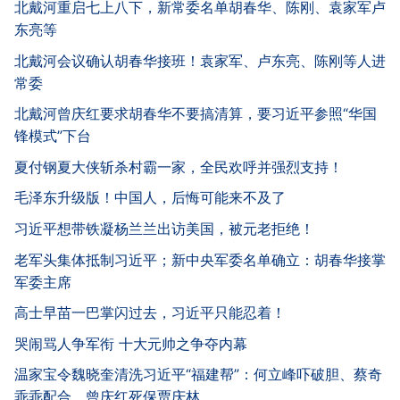
北戴河重启七上八下，新常委名单胡春华、陈刚、袁家军卢
东亮等
北戴河会议确认胡春华接班！袁家军、卢东亮、陈刚等人进
常委
北戴河曾庆红要求胡春华不要搞清算，要习近平参照“华国
锋模式”下台
夏付钢夏大侠斩杀村霸一家，全民欢呼并强烈支持！
毛泽东升级版！中国人，后悔可能来不及了
习近平想带铁凝杨兰兰出访美国，被元老拒绝！
老军头集体抵制习近平；新中央军委名单确立：胡春华接掌
军委主席
高士早苗一巴掌闪过去，习近平只能忍着！
哭闹骂人争军衔 十大元帅之争夺内幕
温家宝令魏晓奎清洗习近平“福建帮”：何立峰吓破胆、蔡奇
乖乖配合，曾庆红死保贾庆林