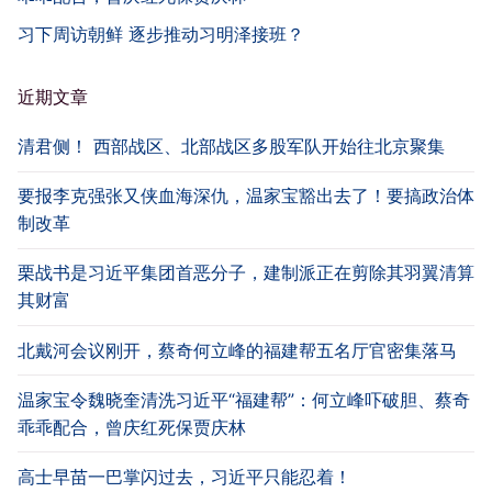
习下周访朝鲜 逐步推动习明泽接班？
近期文章
清君侧！ 西部战区、北部战区多股军队开始往北京聚集
要报李克强张又侠血海深仇，温家宝豁出去了！要搞政治体
制改革
栗战书是习近平集团首恶分子，建制派正在剪除其羽翼清算
其财富
北戴河会议刚开，蔡奇何立峰的福建帮五名厅官密集落马
温家宝令魏晓奎清洗习近平“福建帮”：何立峰吓破胆、蔡奇
乖乖配合，曾庆红死保贾庆林
高士早苗一巴掌闪过去，习近平只能忍着！