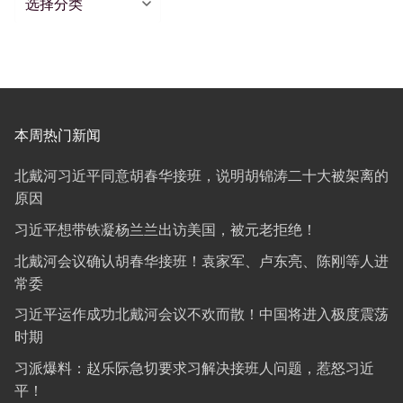
类
本周热门新闻
北戴河习近平同意胡春华接班，说明胡锦涛二十大被架离的
原因
习近平想带铁凝杨兰兰出访美国，被元老拒绝！
北戴河会议确认胡春华接班！袁家军、卢东亮、陈刚等人进
常委
习近平运作成功北戴河会议不欢而散！中国将进入极度震荡
时期
习派爆料：赵乐际急切要求习解决接班人问题，惹怒习近
平！