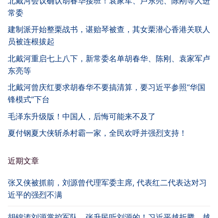
北戴河会议确认胡春华接班！袁家军、卢东亮、陈刚等人进
常委
建制派开始整栗战书，谌贻琴被查，其女栗潜心香港关联人
员被连根拔起
北戴河重启七上八下，新常委名单胡春华、陈刚、袁家军卢
东亮等
北戴河曾庆红要求胡春华不要搞清算，要习近平参照“华国
锋模式”下台
毛泽东升级版！中国人，后悔可能来不及了
夏付钢夏大侠斩杀村霸一家，全民欢呼并强烈支持！
近期文章
张又侠被抓前，刘源曾代理军委主席, 代表红二代表达对习
近平的强烈不满
胡锦涛刘源掌控军队，张升民听刘源的！习近平越折腾，越