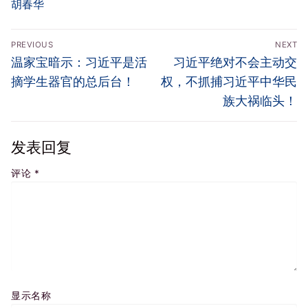
胡春华
文
PREVIOUS
NEXT
章
Previous
Next
温家宝暗示：习近平是活
习近平绝对不会主动交
导
post:
post:
摘学生器官的总后台！
权，不抓捕习近平中华民
航
族大祸临头！
发表回复
评论
*
显示名称