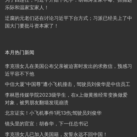
乐际和温家宝家人！
迂腐的元老们还在讨论习近平下台方式；习派已经关上了中
国大门要批斗资本家了！
本月热门新闻
李克强女儿在美国公布父亲被迫害时发出的求救信，预感习
近平容不下他
中信大厦“中国尊”遭小飞机撞击 , 驾驶员刘俊华是中信员工
李林恩传媒学院2023级学生，在x上做黄推经常变换做爱
对象，被男朋友翻墙发现崩溃
北京证实！小飞机事件1死13伤;驾驶员刘俊华
镜头里的官宣：胡春华，下一任总书记
李克强女儿已加入美国籍，发誓永远不回中国！