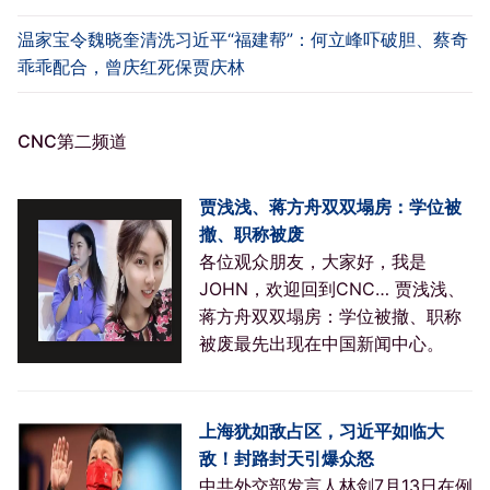
温家宝令魏晓奎清洗习近平“福建帮”：何立峰吓破胆、蔡奇
乖乖配合，曾庆红死保贾庆林
CNC第二频道
贾浅浅、蒋方舟双双塌房：学位被
撤、职称被废
各位观众朋友，大家好，我是
JOHN，欢迎回到CNC… 贾浅浅、
蒋方舟双双塌房：学位被撤、职称
被废最先出现在中国新闻中心。
上海犹如敌占区，习近平如临大
敌！封路封天引爆众怒
中共外交部发言人林剑7月13日在例