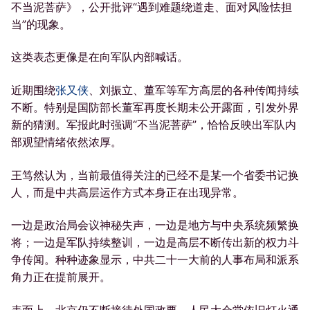
不当泥菩萨》，公开批评“遇到难题绕道走、面对风险怯担
当”的现象。
这类表态更像是在向军队内部喊话。
近期围绕
张又侠
、刘振立、董军等军方高层的各种传闻持续
不断。特别是国防部长董军再度长期未公开露面，引发外界
新的猜测。军报此时强调“不当泥菩萨”，恰恰反映出军队内
部观望情绪依然浓厚。
王笃然认为，当前最值得关注的已经不是某一个省委书记换
人，而是中共高层运作方式本身正在出现异常。
一边是政治局会议神秘失声，一边是地方与中央系统频繁换
将；一边是军队持续整训，一边是高层不断传出新的权力斗
争传闻。种种迹象显示，中共二十一大前的人事布局和派系
角力正在提前展开。
表面上，北京仍不断接待外国政要，人民大会堂依旧灯火通