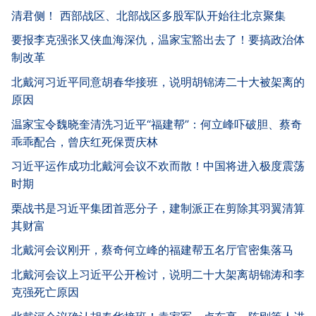
清君侧！ 西部战区、北部战区多股军队开始往北京聚集
要报李克强张又侠血海深仇，温家宝豁出去了！要搞政治体
制改革
北戴河习近平同意胡春华接班，说明胡锦涛二十大被架离的
原因
温家宝令魏晓奎清洗习近平“福建帮”：何立峰吓破胆、蔡奇
乖乖配合，曾庆红死保贾庆林
习近平运作成功北戴河会议不欢而散！中国将进入极度震荡
时期
栗战书是习近平集团首恶分子，建制派正在剪除其羽翼清算
其财富
北戴河会议刚开，蔡奇何立峰的福建帮五名厅官密集落马
北戴河会议上习近平公开检讨，说明二十大架离胡锦涛和李
克强死亡原因