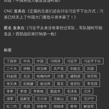
而散！中国将进入极度震荡时期
》
CNC
发表在《
迂腐的元老们还在讨论习近平下台方式；习
派已经关上了中国大门要批斗资本家了！
》
匿名
发表在《
习近平从来没有掌控过军队，军队随时可能
造反！西部战区将打响第一枪
》
标签
丁薛祥
中共
中国
习明泽
习近平
习近平下台
二十大
伊朗
何立峰
共产党
刘振立
刘源
刘金国
北京
哈梅内伊
川普
建制派
张升民
张又侠
彭丽媛
政治局
普京
曾庆红
李克强
李希
李强
李桥铭
栗战书
毛泽东
汪洋
清零
温家宝
王小洪
王岐山
王毅
王沪宁
红二代
美国
胡春华
胡锦涛
蔡奇
解放军