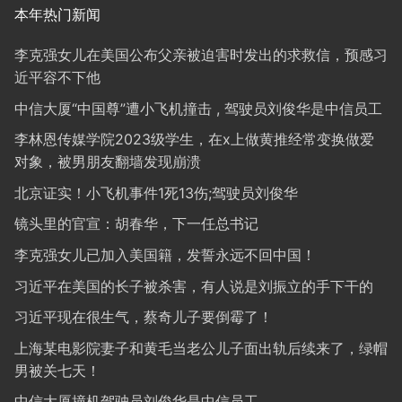
本年热门新闻
李克强女儿在美国公布父亲被迫害时发出的求救信，预感习
近平容不下他
中信大厦“中国尊”遭小飞机撞击 , 驾驶员刘俊华是中信员工
李林恩传媒学院2023级学生，在x上做黄推经常变换做爱
对象，被男朋友翻墙发现崩溃
北京证实！小飞机事件1死13伤;驾驶员刘俊华
镜头里的官宣：胡春华，下一任总书记
李克强女儿已加入美国籍，发誓永远不回中国！
习近平在美国的长子被杀害，有人说是刘振立的手下干的
习近平现在很生气，蔡奇儿子要倒霉了！
上海某电影院妻子和黄毛当老公儿子面出轨后续来了，绿帽
男被关七天！
中信大厦撞机驾驶员刘俊华是中信员工