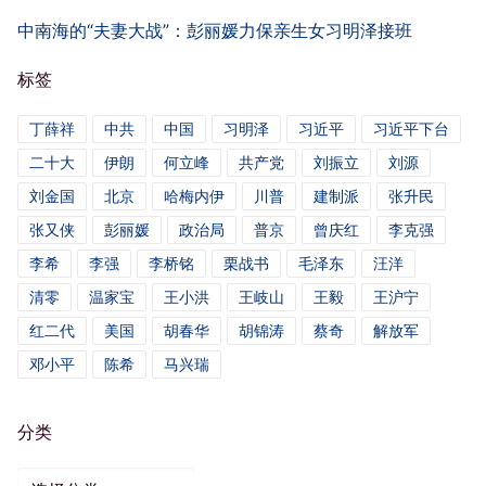
中南海的“夫妻大战”：彭丽媛力保亲生女习明泽接班
标签
丁薛祥
中共
中国
习明泽
习近平
习近平下台
二十大
伊朗
何立峰
共产党
刘振立
刘源
刘金国
北京
哈梅内伊
川普
建制派
张升民
张又侠
彭丽媛
政治局
普京
曾庆红
李克强
李希
李强
李桥铭
栗战书
毛泽东
汪洋
清零
温家宝
王小洪
王岐山
王毅
王沪宁
红二代
美国
胡春华
胡锦涛
蔡奇
解放军
邓小平
陈希
马兴瑞
分类
分