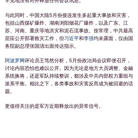
罕见地没有对外释放任何会议讯息。
与此同时，中国大陆5月份接连发生多起重大事故和灾害，
包括山西煤矿爆炸、湖南浏阳烟花厂爆炸，以及广东、江
苏、河南、重庆等地洪灾和泥石流事故。按常理，中共最高
层应公开部署救灾工作，但
习近平
和
李强
均未露面，仅由国
务院副总理张国清出面传达指示。
阿波罗网
评论员王笃然分析，5月份政治局会议即便召开，
讨论内容恐怕也难以公开。因为无论是地方大员调整、金融
系统换将，还是军队持续整训，都涉及中共内部权力重组与
派系平衡。相比之下，各类事故和灾害反而成为被回避的话
题。
更值得关注的是军方近期释放出的异常信号。