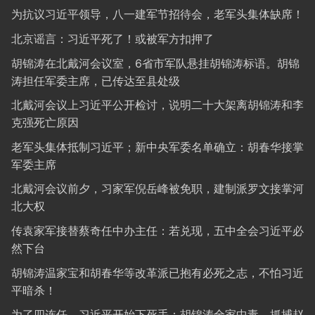
为抗议习近平领导，八一建军节招待会，老军头集体缺席！
北京谣言：习近平死了！或被军方扣押了
胡锦涛在北戴河会议室，6省市军队悬挂胡锦涛标语。胡锦
涛担任军委主席，已传达至县处级
北戴河会议上习近平公开检讨，说明二十大架离胡锦涛和李
克强死亡原因
老军头集体抵制习近平；新中央军委名单确立：胡春华接掌
军委主席
北戴河会议前夕，习家军倪岳峰被免职，建制派罗文接掌河
北大权
传袁家军接替蔡奇任中办主任：若兑现，五中全会习近平必
然下台
胡锦涛温家宝和胡春华等改革派已抱有必死之志，不怕习近
平暗杀！
为了四连任，习近平开始下死手：胡锦涛全家中毒、抓捕赵