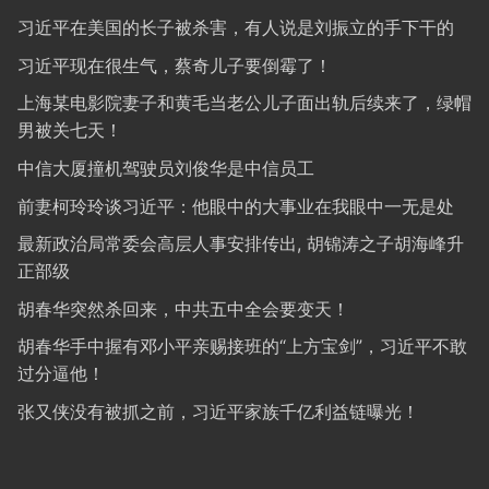
习近平在美国的长子被杀害，有人说是刘振立的手下干的
习近平现在很生气，蔡奇儿子要倒霉了！
上海某电影院妻子和黄毛当老公儿子面出轨后续来了，绿帽
男被关七天！
中信大厦撞机驾驶员刘俊华是中信员工
前妻柯玲玲谈习近平：他眼中的大事业在我眼中一无是处
最新政治局常委会高层人事安排传出, 胡锦涛之子胡海峰升
正部级
胡春华突然杀回来，中共五中全会要变天！
胡春华手中握有邓小平亲赐接班的“上方宝剑”，习近平不敢
过分逼他！
张又侠没有被抓之前，习近平家族千亿利益链曝光！