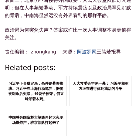
明；但在人事频繁异动、军方持续震荡以及政治局罕见沉默
的背后，中南海显然远没有外界看到的那样平静。
政治局为何突然失声？答案或许比一次人事调整本身更值得
关注。
责任编辑： zhongkang 来源：
阿波罗网
王笃若报导
Related posts:
习近平下台成定局，条件是蔡奇接
人大常委会罕见一幕： 习近平和军
班。习近平在上海行动诡异，据传
方正在进行你死我活的斗争
被刺杀后失踪， 钱袋子被夺，何立
峰呆若木鸡。
中国尊旁国贸桥大望路再起大火现
场爆炸声，驻京部队打起来了