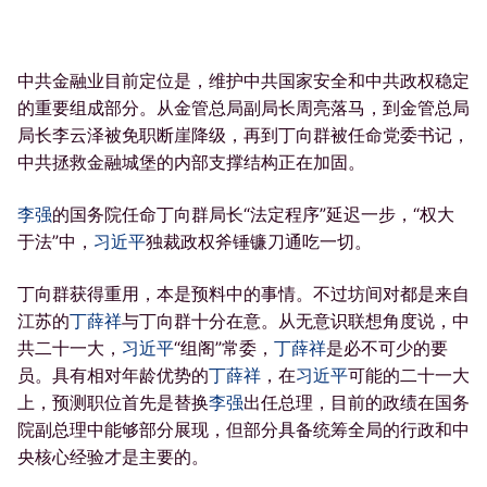
中共金融业目前定位是，维护中共国家安全和中共政权稳定
的重要组成部分。从金管总局副局长周亮落马，到金管总局
局长李云泽被免职断崖降级，再到丁向群被任命党委书记，
中共拯救金融城堡的内部支撑结构正在加固。
李强
的国务院任命丁向群局长“法定程序”延迟一步，“权大
于法”中，
习近平
独裁政权斧锤镰刀通吃一切。
丁向群获得重用，本是预料中的事情。不过坊间对都是来自
江苏的
丁薛祥
与丁向群十分在意。从无意识联想角度说，中
共二十一大，
习近平
“组阁”常委，
丁薛祥
是必不可少的要
员。具有相对年龄优势的
丁薛祥
，在
习近平
可能的二十一大
上，预测职位首先是替换
李强
出任总理，目前的政绩在国务
院副总理中能够部分展现，但部分具备统筹全局的行政和中
央核心经验才是主要的。