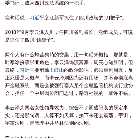
委书记，成为四川政法系统的一把手。
换句话说，
习近平
之江新军抓住了四川政坛的“刀把子”。
2018年9月李云泽入川，任四川省副省长、党组成员，可说
是抓住了四川“钱袋子”。
两个人有什么蝇营狗苟的交集，用一句话来概括，那就是，
叶寒冰扮演绑匪角色，李云泽饰演富豪，周亮心知肚明，但
最终，
习近平
要剪除
王岐山
的政治影响，必须重判周亮，反
正死缓是大概率，而李云泽则因为还有用场，并不会彻底离
开金融系统，而是会被强行塞入某个金融监管机构或行业协
会，担任一个中层岗位闭门思过，路透社说的，或许不错。
李云泽为两名女性领导效力，综合不了阴盛阳衰的既定事
实，还是那句话，人算不如天算，接下来还会震荡，宇宙，
宇宙法则，是管理中共丛林法则的法则。