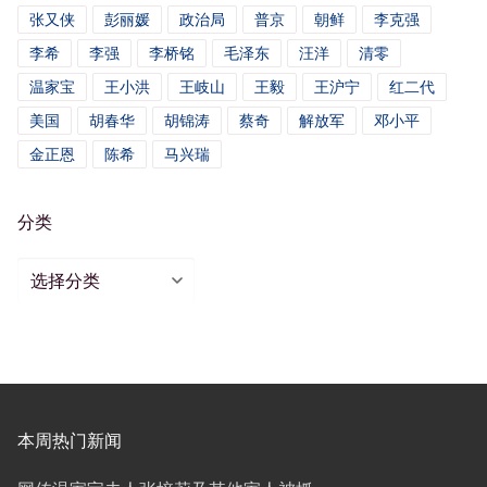
张又侠
彭丽媛
政治局
普京
朝鲜
李克强
李希
李强
李桥铭
毛泽东
汪洋
清零
温家宝
王小洪
王岐山
王毅
王沪宁
红二代
美国
胡春华
胡锦涛
蔡奇
解放军
邓小平
金正恩
陈希
马兴瑞
分类
分
类
本周热门新闻