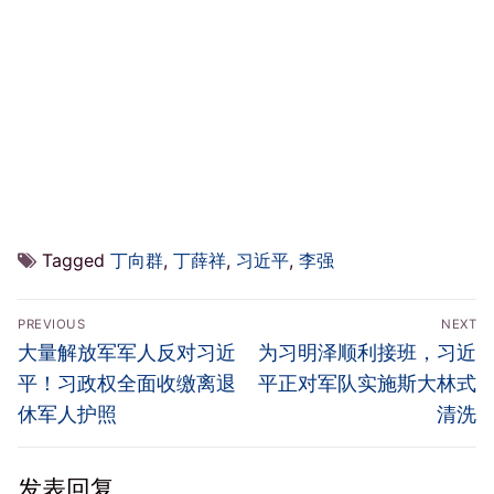
Tagged
丁向群
,
丁薛祥
,
习近平
,
李强
文
PREVIOUS
NEXT
章
Previous
Next
大量解放军军人反对习近
为习明泽顺利接班，习近
导
post:
post:
平！习政权全面收缴离退
平正对军队实施斯大林式
航
休军人护照
清洗
发表回复