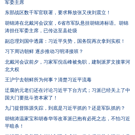
军委主席
东部战区数千军官联署，要求释放张又侠刘震立！
胡锦涛在北戴河会议室，6省市军队悬挂胡锦涛标语。胡锦
涛担任军委主席，已传达至县处级
副总理刘国中透露：习近平失势，国务院再次拿到实权！
习下周访朝鲜 逐步推动习明泽接班？
北戴河会议前夕，习家军倪岳峰被免职，建制派罗文接掌河
北大权
王沪宁去朝鲜所为何事？清楚习近平流毒
迂腐的元老们还在讨论习近平下台方式；习派已经关上了中
国大门要批斗资本家了！
九门提督陈源失踪，到底是习近平抓的？还是军队抓的？
胡锦涛温家宝和胡春华等改革派已抱有必死之志，不怕习近
平暗杀！