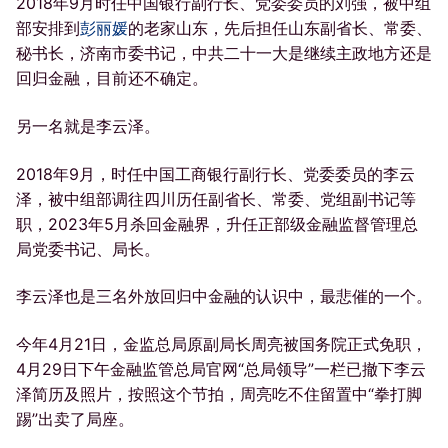
2018年9月时任中国银行副行长、党委委员的刘强，被中组
部安排到
彭丽媛
的老家山东，先后担任山东副省长、常委、
秘书长，济南市委书记，中共二十一大是继续主政地方还是
回归金融，目前还不确定。
另一名就是李云泽。
2018年9月，时任中国工商银行副行长、党委委员的李云
泽，被中组部调往四川历任副省长、常委、党组副书记等
职，2023年5月杀回金融界，升任正部级金融监督管理总
局党委书记、局长。
李云泽也是三名外放回归中金融的认识中，最悲催的一个。
今年4月21日，金监总局原副局长周亮被国务院正式免职，
4月29日下午金融监管总局官网“总局领导”一栏已撤下李云
泽简历及照片，按照这个节拍，周亮吃不住留置中“拳打脚
踢”出卖了局座。