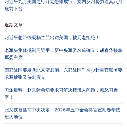
习近平九月美国之行计划恐难成行，党内反习势力逼其八月
底前下台！
近期文章
习近平想带铁凝杨兰兰出访美国，被元老拒绝！
老军头集体抵制习近平；新中央军委名单确立：胡春华接掌
军委主席
西部战区要发兵北京清君侧、东部战区千名少壮军官联署要
求释放张又侠刘震立
习派爆料：赵乐际急切要求习解决接班人问题，惹怒习近
平！
张又侠被抓前中央决定：2026年五中全会将官宣胡春华接
班人地位