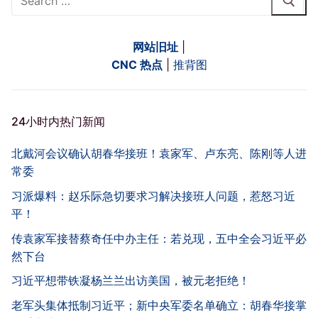
for:
网站旧址
|
CNC 热点
|
推背图
24小时内热门新闻
北戴河会议确认胡春华接班！袁家军、卢东亮、陈刚等人进
常委
习派爆料：赵乐际急切要求习解决接班人问题，惹怒习近
平！
传袁家军接替蔡奇任中办主任：若兑现，五中全会习近平必
然下台
习近平想带铁凝杨兰兰出访美国，被元老拒绝！
老军头集体抵制习近平；新中央军委名单确立：胡春华接掌