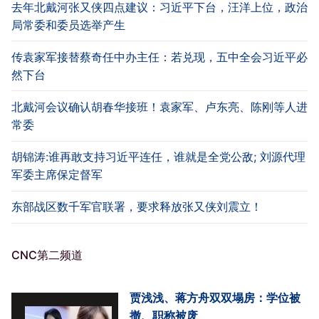
去年北戴河张又侠四点建议：习近平下台，汪洋上位，政治
局常委和委员选举产生
传袁家军接替蔡奇任中办主任：若兑现，五中全会习近平必
然下台
北戴河会议确认胡春华接班！袁家军、卢东亮、陈刚等人进
常委
胡锦涛:谁再敢支持习近平连任，谁就是全党公敌; 刘源代理
军委主席保定督军
东部战区数千军官联署，要求释放张又侠刘震立！
CNC第二频道
贾浅浅、蒋方舟双双塌房：学位被
撤、职称被废