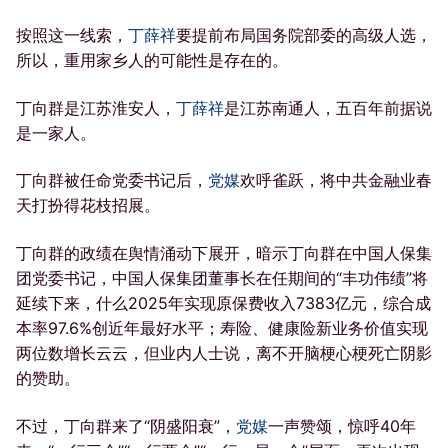
按照这一线索，
丁薛祥
要提前布局国务院部委的高级人选，
所以，重用家乡人的可能性是存在的。
丁向群是江苏淮安人，
丁薛祥
是江苏南通人，五百年前据说
是一家人。
丁向群被任命党委书记后，
党媒
欢呼雀跃，将中共金融业春
天打扮得花枝招展。
丁向群的政绩在舆情涌动下展开，暗示丁向群在中国人保集
团党委书记，中国人保集团董事长在任期间的“丰功伟绩”将
延续下来，什么2025年实现原保费收入7383亿元，综合成
本率97.6%创近年最好水平；寿险、健康险新业务价值实现
两位数增长云云，但业内人士说，离不开脑梗心梗死亡阴影
的赞助。
不过，丁向群来了“阴盛阳衰”，
党媒
一声赞颂，惊呼40年