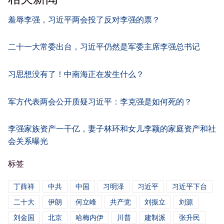
羞辱李强，习近平两会投了反对李强的票？
二十一大常委出台，习近平仍然是军委主席李强总书记
习思想没有了！中南海正在发生什么？
军方代表两会公开质疑习近平：李克强是如何死的？
李强家族资产一千亿，妻子林环和女儿李颖的家庭资产和社
会关系曝光
标签
丁薛祥
中共
中国
习明泽
习近平
习近平下台
二十大
伊朗
何立峰
共产党
刘振立
刘源
刘金国
北京
哈梅内伊
川普
建制派
张升民