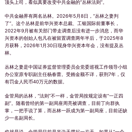
顶头上司，看似真要改变中共金融的“丛林法则”。
中共金融界有两名丛林。2026年5月8日，“丛林之妻判
了”。这个丛林是前华兴资本总裁、工银国际前董事长，
2022年9月被有关部门带走调查后没有进一步消息，而华
兴资本的创始人包凡在被留置调查两年半后，于2025年8
月获释，2026年1月30日现身华兴资本年会，没有提及丛
林。
丛林之妻是中国证券监督管理委员会党委巡视工作领导小组
办公室原专职副主任杨春蕾。受贿金额不详，获刑7年，仅
有罚金人民币40万元的数据。
金管局的丛林，“法则”不一样，金管局按规定设有“一正四
副”。随着曾经的第一副局座周亮被调查，目前丁向群执
掌，一把手说了算，而丛林一跃成为第一副局座，目前还缺
少一名副局长。
也就是说，金管局目前是半边天撑起一片天，如果从“一个