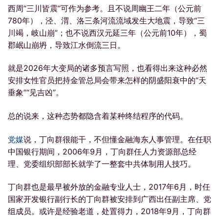
西周“三川皆震”可作为参考。且不说周幽王二年（公元前
780年），泾、渭、洛三条河流流域发生大地震，导致“三
川竭，岐山崩”；也不说西汉元延三年（公元前10年），蜀
郡岷山崩坍，导致江水倒流三日。
就是2026年大变局的诸多预言写照，也看得出来这种必然
安排女性官员把持金管总局会带来怎样的阴盛阳衰中的“天
垂象”“见吉凶”。
总的说来，这种态势都隐含着某种终结程序的代码。
党媒
说，丁向群很能干，不但懂金融海东人事管理。在任职
中国银行期间，2006年9月，丁向群任人力资源部总经
理、党委组织部部长就学了一整套中共体制用人技巧。
丁向群也是最早被外放的金融专业人士，2017年6月，时任
国家开发银行副行长的丁向群被安排到广西出任副主席、党
组成员。或许是经验老道，处置得力，2018年9月，丁向群